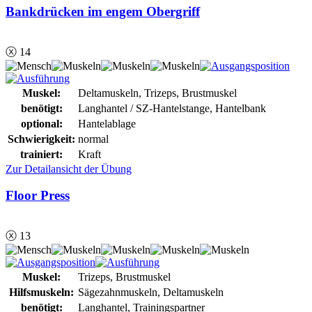
Bankdrücken im engem Obergriff
ⓧ 14
Muskel:
Deltamuskeln, Trizeps, Brustmuskel
benötigt:
Langhantel / SZ-Hantelstange, Hantelbank
optional:
Hantelablage
Schwierigkeit:
normal
trainiert:
Kraft
Zur Detailansicht der Übung
Floor Press
ⓧ 13
Muskel:
Trizeps, Brustmuskel
Hilfsmuskeln:
Sägezahnmuskeln, Deltamuskeln
benötigt:
Langhantel, Trainingspartner