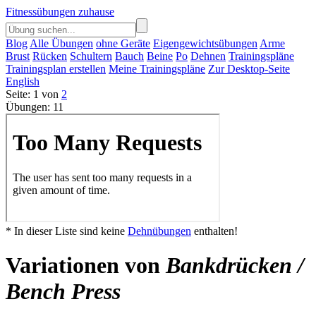
Fitnessübungen zuhause
Blog
Alle Übungen
ohne Geräte
Eigengewichtsübungen
Arme
Brust
Rücken
Schultern
Bauch
Beine
Po
Dehnen
Trainingspläne
Trainingsplan erstellen
Meine Trainingspläne
Zur Desktop-Seite
English
Seite: 1 von
2
Übungen: 11
* In dieser Liste sind keine
Dehnübungen
enthalten!
Variationen von
Bankdrücken /
Bench Press