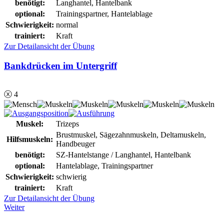
benötigt:
Langhantel, Hantelbank
optional:
Trainingspartner, Hantelablage
Schwierigkeit:
normal
trainiert:
Kraft
Zur Detailansicht der Übung
Bankdrücken im Untergriff
ⓧ 4
Muskel:
Trizeps
Brustmuskel, Sägezahnmuskeln, Deltamuskeln,
Hilfsmuskeln:
Handbeuger
benötigt:
SZ-Hantelstange / Langhantel, Hantelbank
optional:
Hantelablage, Trainingspartner
Schwierigkeit:
schwierig
trainiert:
Kraft
Zur Detailansicht der Übung
Weiter