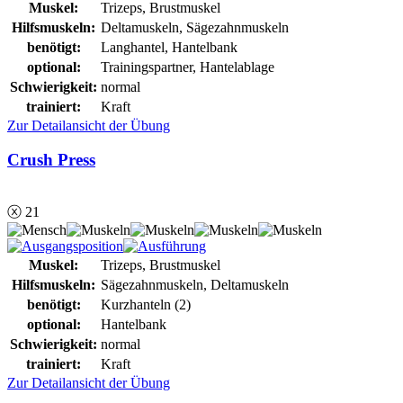
Muskel:
Trizeps, Brustmuskel
Hilfsmuskeln:
Deltamuskeln, Sägezahnmuskeln
benötigt:
Langhantel, Hantelbank
optional:
Trainingspartner, Hantelablage
Schwierigkeit:
normal
trainiert:
Kraft
Zur Detailansicht der Übung
Crush Press
ⓧ 21
Muskel:
Trizeps, Brustmuskel
Hilfsmuskeln:
Sägezahnmuskeln, Deltamuskeln
benötigt:
Kurzhanteln (2)
optional:
Hantelbank
Schwierigkeit:
normal
trainiert:
Kraft
Zur Detailansicht der Übung