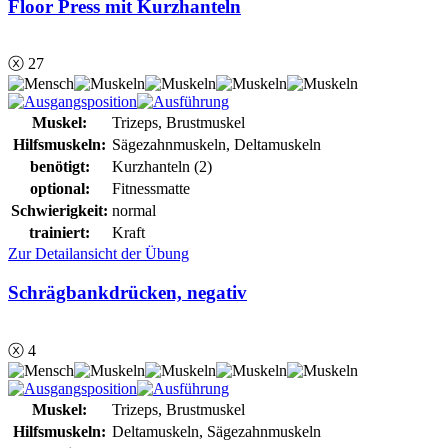
Floor Press mit Kurzhanteln
ⓧ 27
Muskel:
Trizeps, Brustmuskel
Hilfsmuskeln:
Sägezahnmuskeln, Deltamuskeln
benötigt:
Kurzhanteln (2)
optional:
Fitnessmatte
Schwierigkeit:
normal
trainiert:
Kraft
Zur Detailansicht der Übung
Schrägbankdrücken, negativ
ⓧ 4
Muskel:
Trizeps, Brustmuskel
Hilfsmuskeln:
Deltamuskeln, Sägezahnmuskeln