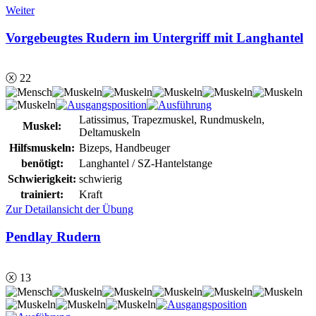
Weiter
Vorgebeugtes Rudern im Untergriff mit Langhantel
ⓧ 22
Latissimus, Trapezmuskel, Rundmuskeln,
Muskel:
Deltamuskeln
Hilfsmuskeln:
Bizeps, Handbeuger
benötigt:
Langhantel / SZ-Hantelstange
Schwierigkeit:
schwierig
trainiert:
Kraft
Zur Detailansicht der Übung
Pendlay Rudern
ⓧ 13