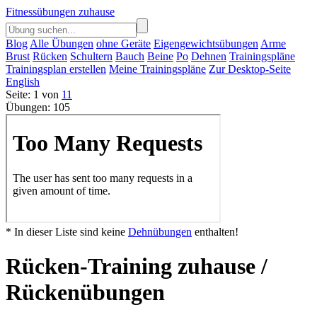
Fitnessübungen zuhause
Blog
Alle Übungen
ohne Geräte
Eigengewichtsübungen
Arme
Brust
Rücken
Schultern
Bauch
Beine
Po
Dehnen
Trainingspläne
Trainingsplan erstellen
Meine Trainingspläne
Zur Desktop-Seite
English
Seite: 1 von
11
Übungen: 105
* In dieser Liste sind keine
Dehnübungen
enthalten!
Rücken-Training zuhause /
Rückenübungen