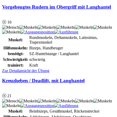
Vorgebeugtes Rudern im Obergriff mit Langhantel
ⓧ 16
Rundmuskeln, Deltamuskeln, Latissimus,
Muskel:
Trapezmuskel
Hilfsmuskeln:
Bizeps, Handbeuger
benötigt:
SZ-Hantelstange / Langhantel
Schwierigkeit:
schwierig
trainiert:
Kraft
Zur Detailansicht der Übung
Kreuzheben / Deadlift, mit Langhantel
ⓧ 21
Muskel:
Beinbizeps, Gesäßmuskel, Rückenstrecker
Hilfsmuskeln:
Adduktoren, Abduktoren, Quadrizeps