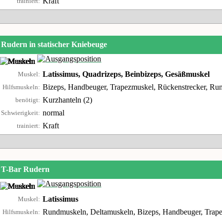
Kraft
trainiert:
Rudern in statischer Kniebeuge
Latissimus, Quadrizeps, Beinbizeps, Gesäßmuskel
Muskel:
Bizeps, Handbeuger, Trapezmuskel, Rückenstrecker, Ru
Hilfsmuskeln:
Kurzhanteln (2)
benötigt:
normal
Schwierigkeit:
Kraft
trainiert:
T-Bar Rudern
Latissimus
Muskel:
Rundmuskeln, Deltamuskeln, Bizeps, Handbeuger, Trape
Hilfsmuskeln: