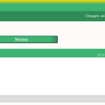
Übungen: 44
Weiter
ⓧ 22