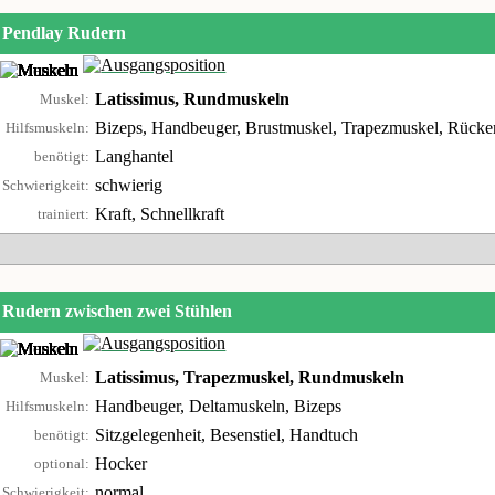
Pendlay Rudern
Latissimus, Rundmuskeln
Muskel:
Bizeps, Handbeuger, Brustmuskel, Trapezmuskel, Rücken
Hilfsmuskeln:
Langhantel
benötigt:
schwierig
Schwierigkeit:
Kraft, Schnellkraft
trainiert:
Rudern zwischen zwei Stühlen
Latissimus, Trapezmuskel, Rundmuskeln
Muskel:
Handbeuger, Deltamuskeln, Bizeps
Hilfsmuskeln:
Sitzgelegenheit, Besenstiel, Handtuch
benötigt:
Hocker
optional:
normal
Schwierigkeit: