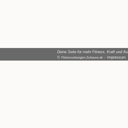
Deine Seite für mehr Fitness, Kraft und A
©
⁃
Impressum
Fitnessuebungen-Zuhause.de